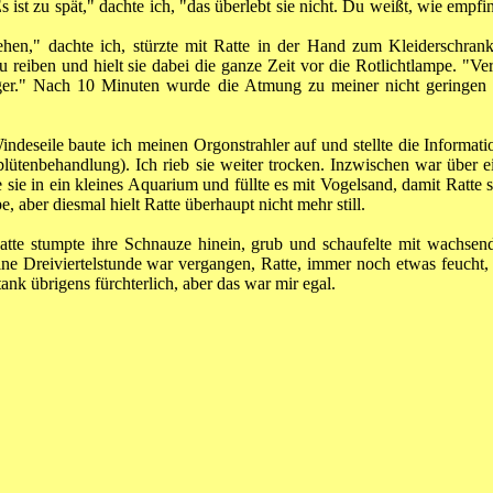
st zu spät," dachte ich, "das überlebt sie nicht. Du weißt, wie empfi
 gehen," dachte ich, stürzte mit Ratte in der Hand zum Kleiderschra
u reiben und hielt sie dabei die ganze Zeit vor die Rotlichtlampe. "V
ger." Nach 10 Minuten wurde die Atmung zu meiner nicht geringen 
indeseile baute ich meinen Orgonstrahler auf und stellte die Informa
lütenbehandlung). Ich rieb sie weiter trocken. Inzwischen war über e
e sie in ein kleines Aquarium und füllte es mit Vogelsand, damit Ratte 
 aber diesmal hielt Ratte überhaupt nicht mehr still.
tte stumpte ihre Schnauze hinein, grub und schaufelte mit wachsend
ne Dreiviertelstunde war vergangen, Ratte, immer noch etwas feucht, 
ank übrigens fürchterlich, aber das war mir egal.