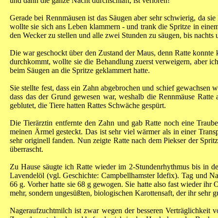
und dann die ganze Nacht durchschläft, ist verloren!
Gerade bei Rennmäusen ist das Säugen aber sehr schwierig, da sie kau
wollte sie sich ans Leben klammern - und trank die Spritze in eine
den Wecker zu stellen und alle zwei Stunden zu säugen, bis nachts
Die war geschockt über den Zustand der Maus, denn Ratte konnte k
durchkommt, wollte sie die Behandlung zuerst verweigern, aber ich
beim Säugen an die Spritze geklammert hatte.
Sie stellte fest, dass ein Zahn abgebrochen und schief gewachsen 
dass das der Grund gewesen war, weshalb die Rennmäuse Ratte 
geblutet, die Tiere hatten Rattes Schwäche gespürt.
Die Tierärztin entfernte den Zahn und gab Ratte noch eine Traube
meinen Ärmel gesteckt. Das ist sehr viel wärmer als in einer Tran
sehr originell fanden. Nun zeigte Ratte nach dem Piekser der Spri
überrascht.
Zu Hause säugte ich Ratte wieder im 2-Stundenrhythmus bis in de
Lavendelöl (vgl. Geschichte: Campbellhamster Idefix). Tag und Na
66 g. Vorher hatte sie 68 g gewogen. Sie hatte also fast wieder ihr
mehr, sondern ungesüßten, biologischen Karottensaft, der ihr sehr g
Nageraufzuchtmilch ist zwar wegen der besseren Verträglichkeit v