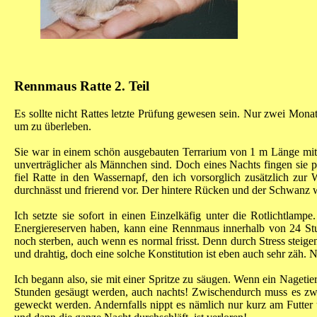
Rennmaus Ratte 2. Teil
Es sollte nicht Rattes letzte Prüfung gewesen sein. Nur zwei Mon
um zu überleben.
Sie war in einem schön ausgebauten Terrarium von 1 m Länge mit 
unverträglicher als Männchen sind. Doch eines Nachts fingen sie p
fiel Ratte in den Wassernapf, den ich vorsorglich zusätzlich zur
durchnässt und frierend vor. Der hintere Rücken und der Schwanz 
Ich setzte sie sofort in einen Einzelkäfig unter die Rotlichtlam
Energiereserven haben, kann eine Rennmaus innerhalb von 24 St
noch sterben, auch wenn es normal frisst. Denn durch Stress steige
und drahtig, doch eine solche Konstitution ist eben auch sehr zäh
Ich begann also, sie mit einer Spritze zu säugen. Wenn ein Naget
Stunden gesäugt werden, auch nachts! Zwischendurch muss es zwar
geweckt werden. Andernfalls nippt es nämlich nur kurz am Futter