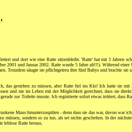
'
ettert und dort wie eine Ratte sitzenbleibt. 'Ratte' hat mit 3 Jahren s
ber 2001 und Januar 2002. Ratte wurde 5 Jahre alt!!!). Während einer 
n. Trotzdem säugte sie pflichtgetreu ihre fünf Babys und brachte sie all
ch, das gestehen zu müssen, aber Ratte fiel ins Klo! Ich hatte sie mi
en und nie im Leben mit der Möglichkeit gerechnet, dass sie direkt 
ade zur Toilette musste. Ich registrierte sofort etwas irritiert, dass R
 ertrunkene Maus hinunterzuspülen - denn dass sie das war, davon war 
 zu müssen, sondern so zu tun, als sei nichts geschehen. In der näch
ie leblose Ratte heraus.