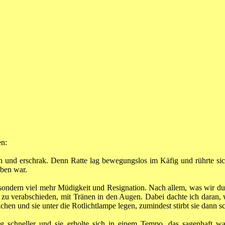
en:
 und erschrak. Denn Ratte lag bewegungslos im Käfig und rührte sich
lben war.
 sondern viel mehr Müdigkeit und Resignation. Nach allem, was wir dur
 zu verabschieden, mit Tränen in den Augen. Dabei dachte ich daran, 
hen und sie unter die Rotlichtlampe legen, zumindest stirbt sie dann 
lug schneller und sie erholte sich in einem Tempo, das sagenhaft w