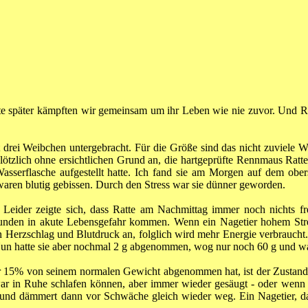
ate später kämpften wir gemeinsam um ihr Leben wie nie zuvor. Und Ra
drei Weibchen untergebracht. Für die Größe sind das nicht zuviele W
lötzlich ohne ersichtlichen Grund an, die hartgeprüfte Rennmaus Ratt
 Wasserflasche aufgestellt hatte. Ich fand sie am Morgen auf dem obe
waren blutig gebissen. Durch den Stress war sie dünner geworden.
pe. Leider zeigte sich, dass Ratte am Nachmittag immer noch nichts f
unden in akute Lebensgefahr kommen. Wenn ein Nagetier hohem Stre
n Herzschlag und Blutdruck an, folglich wird mehr Energie verbraucht.
. Nun hatte sie aber nochmal 2 g abgenommen, wog nur noch 60 g und w
ier 15% von seinem normalen Gewicht abgenommen hat, ist der Zustand 
 in Ruhe schlafen können, aber immer wieder gesäugt - oder wenn es
 und dämmert dann vor Schwäche gleich wieder weg. Ein Nagetier, da