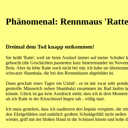
Phänomenal: Rennmaus 'Ratte
Dreimal dem Tod knapp entkommen!
Sie heißt 'Ratte', weil sie beim Auslauf immer auf meine Schulter kl
gebracht (die Geschichten passierten kurz hintereinander im Novem
Bein. Aber da lebte Ratte noch nicht bei mir, ich habe sie übernomme
schwarze Shambala, die bei den Rennmäusen abgebildet ist.
Dann geschah eines Tages ein Unfall - es ist mir zwar sehr peinli
gestreifte Mäuserich neben Shambala) zusammen im Bad laufen lass
könnte. Glück ist gar kein Ausdruck mehr, dass ich in dem Moment ger
als ich Ratte in der Kloschüssel liegen sah - völlig starr.
Ich muss gestehen, dass ich zuallererst den Impuls verspürte, die
den Ekelgefühlen und natürlich großem Schuldgefühl nicht stellen
wieder, griff mit der bloßen Hand in die Schüssel hinein und holte d