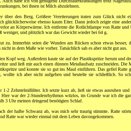
Auch habe ich von genügend Durchfallerkrankungen trotz Nageraufzuc
krankungen, bei ihnen ist Milch abzulehnen.
 über den Berg. Größere Vereiterungen traten zum Glück nicht ein
ch glücklicherweise ebenso kaum Eiter. Dann jedoch zeigte eine ande
verlor an Körperwärme. Ich entfernte die Rotlichtlampe von Ratte und
aß weniger, und plötzlich war das Gewicht wieder bei 64 g.
Mut zu. Immerhin seien die Wunden am Rücken schon etwas besser, da
 nicht in dem Maße wie vorher. Tatsächlich sah es aber nicht gut aus.
en Kopf weg. Außerdem kaute sie auf der Plastikspritze herum und droh
ritze und ließ mir auch einen dünnen Metallaufsatz zuschneiden. Die M
stikspritze und konnte sie so gut ins Maul einführen. Das gefiel Ratte 
 wollte ich aber nicht aufgeben und beutelte sie schließlich. So sch
r 1-2 Zehntelmilliliter. Ich setzte kurz ab, ließ sie etwas ausruhen un
hen. Hier war der 2-Stundenrhythmus witzlos, im Grunde war ich die g
lb 3 Uhr meinen dringend benötigten Schlaf.
ch der halbe Schwanz ab, was mich sehr traurig stimmte. Ratte störte
 und Ratte war wieder einmal mit dem Leben davongekommen.