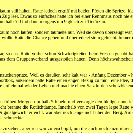
m still halten. Ratte jedoch ergriff mit beiden Pfoten die Spritze, klam
m Zug leer. Etwas so einfaches hatte ich bei einer Rennmaus noch nie e
 um halb 5! Und dann morgens um 9 gleich zur Tierärztin.
aum noch laufen, sondern taumelte nur. Weil sie davon überzeugt war,
 wollte Ratte die Chance geben und überredetet sie regelrecht. Immer 
war, so dass Ratte vorher schon Schwierigkeiten beim Fressen gehabt h
aus dem Gruppenverband ausgestoßen hatten. Denn höchstwahrschein
nzuckerspritze. Weil es draußen sehr kalt war - Anfang Dezember - ha
sportbox, außerdem hatte Ratte einen engen Bezug zu mir - eine Idee,
tze auf einmal wieder Leben und machte einen Satz in den schutzbiete
n frühen Morgen um halb 5 hinein und versorgte den blutigen und le
cht brannte die Rotlichtlampe. Innerhalb von zwei Tagen legte Ratte 
 Originalgewicht erreicht, war aber noch lange nicht über den Berg. Am 
ut schmeckte.
orzuziehen, aber ich war zu erschöpft, um die auch noch anzurühren. 