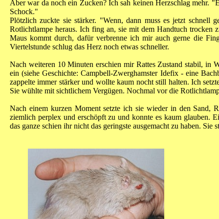
Aber war da noch ein Zucken? Ich sah keinen Herzschlag mehr. "Es i
Schock."
Plötzlich zuckte sie stärker. "Wenn, dann muss es jetzt schnell
Rotlichtlampe heraus. Ich fing an, sie mit dem Handtuch trocken z
Maus kommt durch, dafür verbrenne ich mir auch gerne die Fin
Viertelstunde schlug das Herz noch etwas schneller.
Nach weiteren 10 Minuten erschien mir Rattes Zustand stabil, in W
ein (siehe Geschichte: Campbell-Zwerghamster Idefix - eine Bachb
zappelte immer stärker und wollte kaum nocht still halten. Ich setzt
Sie wühlte mit sichtlichem Vergügen. Nochmal vor die Rotlichtlampe,
Nach einem kurzen Moment setzte ich sie wieder in den Sand, Ra
ziemlich perplex und erschöpft zu und konnte es kaum glauben. Ei
das ganze schien ihr nicht das geringste ausgemacht zu haben. Sie st