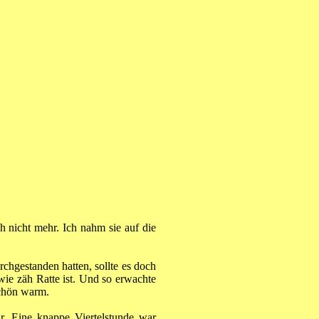
 nicht mehr. Ich nahm sie auf die
chgestanden hatten, sollte es doch
wie zäh Ratte ist. Und so erwachte
schön warm.
ar. Eine knappe Viertelstunde war