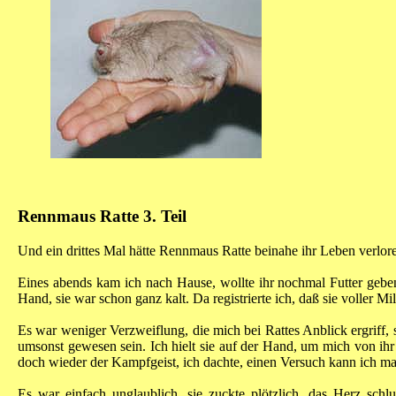
Rennmaus Ratte 3. Teil
Und ein drittes Mal hätte Rennmaus Ratte beinahe ihr Leben verlor
Eines abends kam ich nach Hause, wollte ihr nochmal Futter geben
Hand, sie war schon ganz kalt. Da registrierte ich, daß sie voller Mi
Es war weniger Verzweiflung, die mich bei Rattes Anblick ergriff,
umsonst gewesen sein. Ich hielt sie auf der Hand, um mich von ihr
doch wieder der Kampfgeist, ich dachte, einen Versuch kann ich mac
Es war einfach unglaublich, sie zuckte plötzlich, das Herz sch