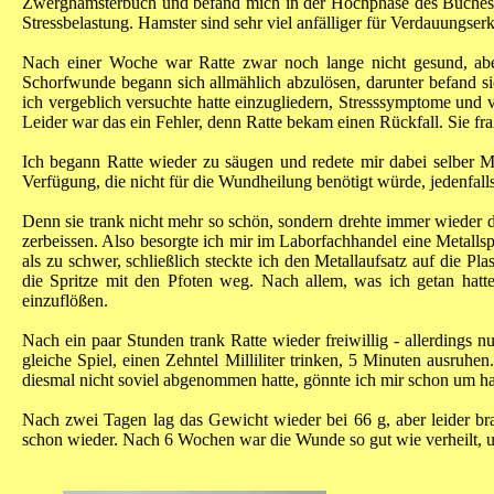
Zwerghamsterbuch und befand mich in der Hochphase des Buches. 
Stressbelastung. Hamster sind sehr viel anfälliger für Verdauungser
Nach einer Woche war Ratte zwar noch lange nicht gesund, aber
Schorfwunde begann sich allmählich abzulösen, darunter befand si
ich vergeblich versuchte hatte einzugliedern, Stresssymptome und 
Leider war das ein Fehler, denn Ratte bekam einen Rückfall. Sie fr
Ich begann Ratte wieder zu säugen und redete mir dabei selber 
Verfügung, die nicht für die Wundheilung benötigt würde, jedenfalls
Denn sie trank nicht mehr so schön, sondern drehte immer wieder d
zerbeissen. Also besorgte ich mir im Laborfachhandel eine Metallsp
als zu schwer, schließlich steckte ich den Metallaufsatz auf die Pla
die Spritze mit den Pfoten weg. Nach allem, was ich getan hatte,
einzuflößen.
Nach ein paar Stunden trank Ratte wieder freiwillig - allerdings nu
gleiche Spiel, einen Zehntel Milliliter trinken, 5 Minuten ausru
diesmal nicht soviel abgenommen hatte, gönnte ich mir schon um ha
Nach zwei Tagen lag das Gewicht wieder bei 66 g, aber leider bra
schon wieder. Nach 6 Wochen war die Wunde so gut wie verheilt,